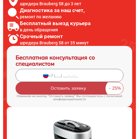
шредера Brauberg S8 до 3 лет
Диагностика за наш счет,
ремонт по желанию
Бесплатный выезд курьера
в день обращения
Срочный ремонт
шредера Brauberg S8 от 35 минут
Бесплатная консультация со
специалистом
Оставить заявку
Нажимая на кнопку "Оставить заявку" Вы соглашаетесь c
политикой
конфиденциальности