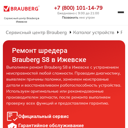
+7 (800) 101-14-79
Ежедневно с 9:00 до 21:00
Позвонить
мне утром
Сервисный центр Brauberg
в
Ижевске
Сервисный центр Brauberg
Каталог устройств
Ре
Ремонт шредера
Brauberg S8 в Ижевске
Выполняем ремонт Brauberg S8 в Ижевске с устранением
неисправностей любой сложности. Проводим диагностику,
выявляем причины поломки, заменяем неисправные
детали и восстанавливаем работоспособность устройства.
Используем оригинальные или рекомендованные
производителем запчасти, после ремонта выполняем
проверку всех функций и предоставляем гарантию.
Официальный сервис
Гарантийное обслуживание