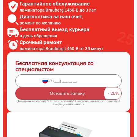
Гарантийное обслуживание
ламинатора Brauberg L460-B до 3 лет
Диагностика за наш счет,
ремонт по желанию
Бесплатный выезд курьера
в день обращения
Срочный ремонт
ламинатора Brauberg L460-B от 35 минут
Бесплатная консультация со
специалистом
Оставить заявку
Нажимая на кнопку "Оставить заявку" Вы соглашаетесь c
политикой
конфиденциальности